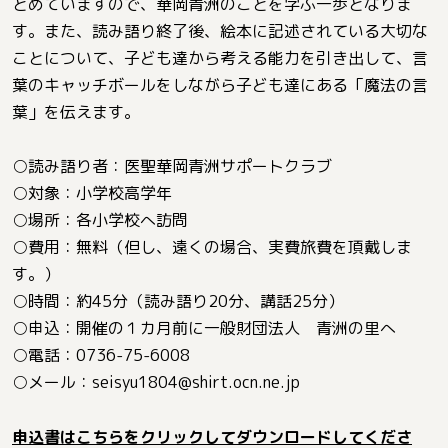
とめていますので、華岡青洲のことを学ぶ一歩となりま
す。また、読み語り終了後、絵本に記述されている大切な
ことについて、子ども達から考える能力を引き出して、言
葉のキャッチボールをしながら子ども達にある「魔法の言
葉」を伝えます。
○読み語り者：医聖華岡青洲サポートクラブ
○対象：小学校高学年
○場所：各小学校へ訪問
○費用：無料（但し、遠くの場合、実費旅費を頂戴しま
す。）
○時間：約45分（読み語り20分、講話25分）
○申込：開催の１カ月前に一般財団法人 青洲の里へ
○電話：0736-75-6008
○メール：
seisyu1804@shirt.ocn.ne.jp
申込書はこちらをクリックしてダウンロードしてくださ