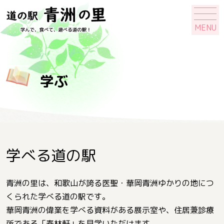
MENU
学ぶ
学べる道の駅
青洲の里は、和歌山が誇る医聖・華岡青洲ゆかりの地につ
くられた学べる道の駅です。
華岡青洲の偉業を学べる資料がある展示室や、住居兼診療
所である「春林軒」を見学いただけます。