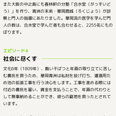
また大阪の中之島にも春林軒の分塾「合水堂（がっすいど
う）」を作り、青洲の末弟・華岡鹿城（ろくじょう）が診
察と門人の指導にあたりました。華岡流の医学を学んだ門
人の数は、合水堂で学んだ者も合わせると、2255名にもの
ぼります。
社会に尽くす
文化6年（1809年）、酷い干ばつと年貢の取り立てに苦し
む農民を救うため、華岡青洲は私財を投げ打ち、灌漑用た
め池の拡張工事を行う決心をします。工事を進める際には
付近の農民を雇い、賃金を支払うことで、年貢の代わりと
して無事納めることができ、彼らの窮地を救ったとされて
います。