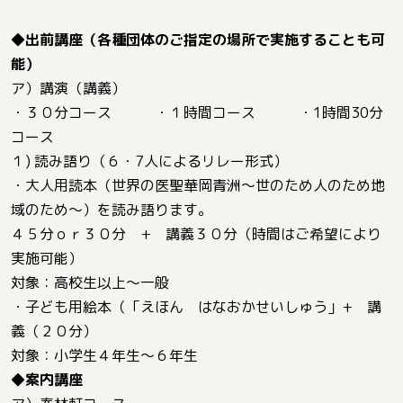
◆出前講座（各種団体のご指定の場所で実施することも可
能）
ア）講演（講義）
・３０分コース ・１時間コース ・1時間30分
コース
１) 読み語り（６・7人によるリレー形式）
・大人用読本（世界の医聖華岡青洲～世のため人のため地
域のため～）を読み語ります。
４５分ｏｒ３０分 + 講義３０分（時間はご希望により
実施可能）
対象：高校生以上～一般
・子ども用絵本（「えほん はなおかせいしゅう」+ 講
義（２０分）
対象：小学生４年生～６年生
◆案内講座