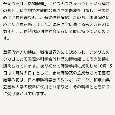
華岡青洲は「活物窮理」（かつぶつきゅうり）という理念
のもと、科学的で客観的な視点での医療を目指し、そのた
めに治験を繰り返し、有効性を確認したのち、患者個々に
応じた治療を施しました。現在医学に通じる考え方を210
数年前、江戸時代の封建社会において既に持っていたので
す。
華岡青洲の功績は、戦後世界的にも認められ、アメリカの
シカゴにある国際外科学会外科歴史博物館にてその業績を
讃えられています。彼が初めて麻酔手術に成功した10月13
日は「麻酔の日」として、また麻酔薬の主成分である蔓陀
羅華の花は、日本麻酔科学会のシンボルマーク、和歌山県
立医科大学の校章に使用されるなど、その精神とともに今
に受け継がれています。