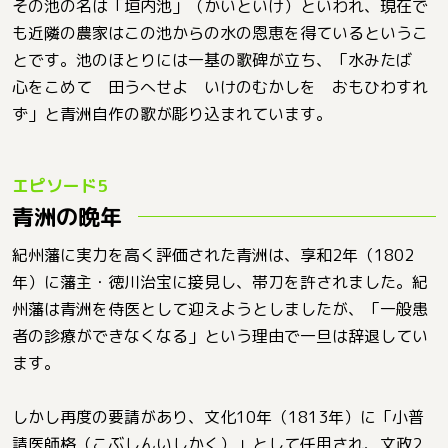
その池の名は「垣内池」（かいといけ）といわれ、現在で
も近隣の農家はこの池からの水の恩恵を得ているというこ
とです。池のほとりには一基の歌碑が立ち、「水みたば
心をこめて 田うへせよ いけのむかしを おもひわすれ
ず」と青洲自作の歌が彫り込まれています。
青洲の晩年
紀州藩に実力を高く評価された青洲は、享和2年（1802
年）に藩主・徳川治宝に接見し、帯刀を許されました。紀
州藩は青洲を侍医として迎えようとしましたが、「一般患
者の診療ができなくなる」という理由で一旦は辞退してい
ます。
しかし再度の要請があり、文化10年（1813年）に「小普
請医師格（こぶしんいしかく）」として任用され、文政2