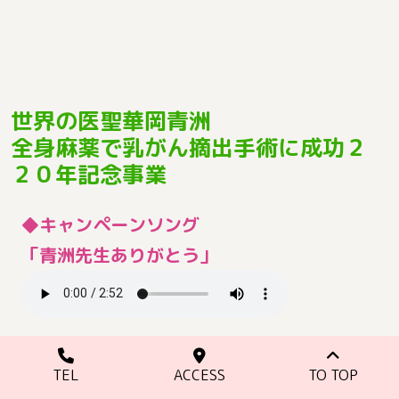
世界の医聖華岡青洲
全身麻薬で乳がん摘出手術に成功２
２０年記念事業
◆キャンペーンソング
「青洲先生ありがとう」
作詞：谷脇誠 作曲：西林勝
TEL
ACCESS
TO TOP
歌唱：上名手小学校５・６年生