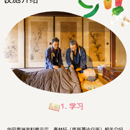
1. 学习
华冈青洲资料展示厅、春林轩（居所兼诊疗所）相关介绍