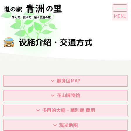
MENU
设施介绍・交通方式
服务区MAP
花山博物馆
多目的大廳・華別館 費用
观光地图