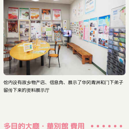
馆内设有故乡物产店、信息角、展示了华冈青洲和门下弟子
留传下来的资料展示厅
多目的大廳・華別館 費用